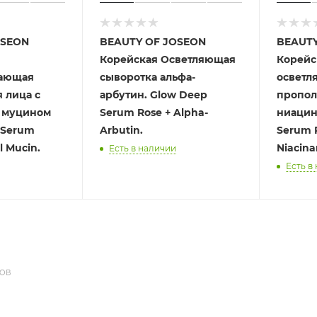
OSEON
BEAUTY OF JOSEON
BEAUTY
Корейская Осветляющая
Корейс
вающая
сыворотка альфа-
осветл
 лица с
арбутин. Glow Deep
пропол
 муцином
Serum Rose + Alpha-
ниацинам
 Serum
Arbutin.
Serum P
l Mucin.
Niacina
Есть в наличии
Есть в
ДОВ