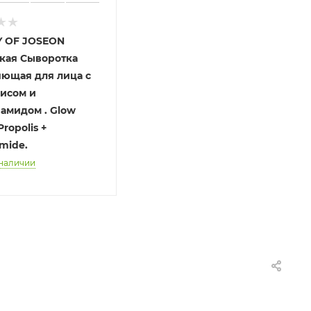
 OF JOSEON
кая Сыворотка
яющая для лица с
исом и
идом . Glow
ropolis +
midе.
 наличии