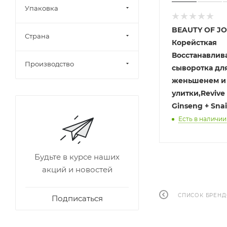
Упаковка
BEAUTY OF J
Страна
Корейсткая
Восстанавли
Производство
сыворотка для
женьшенем и
улитки,Revive
Ginseng + Snai
Есть в наличии
Будьте в курсе наших
акций и новостей
СПИСОК БРЕН
Подписаться