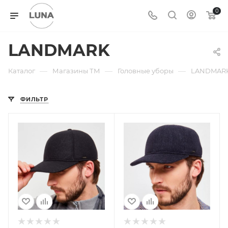
0
LANDMARK
—
—
—
Каталог
Магазины ТМ
Головные уборы
LANDMAR
ФИЛЬТР