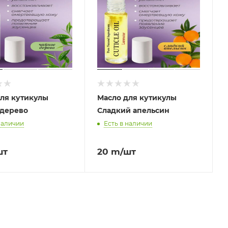
ля кутикулы
Масло для кутикулы
 дерево
Сладкий апельсин
наличии
Есть в наличии
шт
20
m
/шт