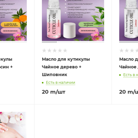
икулы
Масло для кутикулы
Масло д
син +
Чайное дерево +
Чайное
Шиповник
Есть в 
Есть в наличии
20
m
/шт
20
m
/