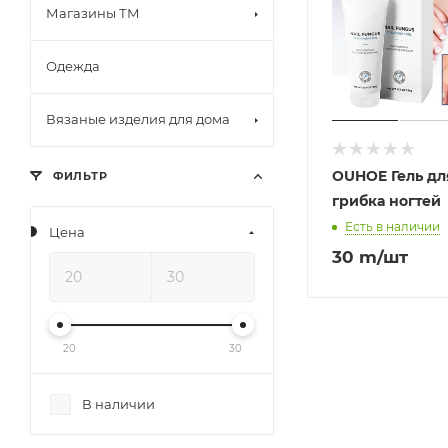
Магазины ТМ
Одежда
Вязаные изделия для дома
OUHOE Гель дл
ФИЛЬТР
грибка ногтей
Есть в наличии
Цена
30
m
/шт
20
30
В наличии