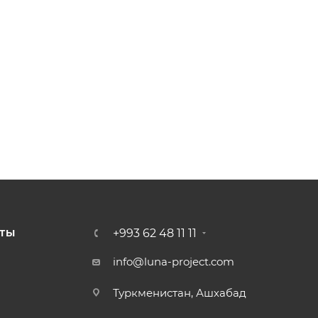
+993 62 48 11 11
ТЫ
info@luna-project.com
Туркменистан, Ашхабад