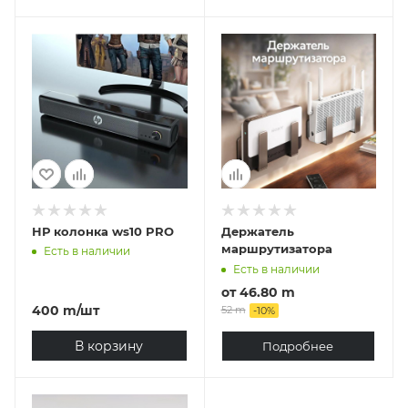
НР колонка ws10 PRO
Держатель
маршрутизатора
Есть в наличии
Есть в наличии
от
46.80 m
400
m
/шт
52 m
-
10
%
В корзину
Подробнее