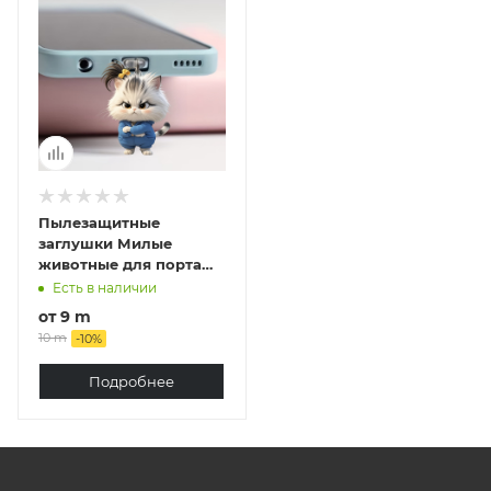
Пылезащитные
заглушки Милые
животные для порта
зарядки мобильного
Есть в наличии
телефона ,подходит на
от
9 m
Apple и Type-C
10 m
-
10
%
Подробнее