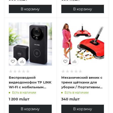
14/15 Pro Max
В корзину
В корзину
Беспроводной
Механический веник с
видеодомофон TP LINK
тремя щётками для
WI-FI с мобильным
уборки / Портативный
приложением
пылесос.
Есть в наличии
Есть в наличии
1 200
m
/шт
340
m
/шт
В корзину
В корзину