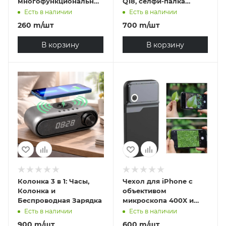
многофункциональный
Q18, селфи-палка
беспроводной
длиной 0,7 метра
Есть в наличии
Есть в наличии
зарядный
260
m
/шт
700
m
/шт
индукционный
динамик с RGB
В корзину
В корзину
цветной подсветкой
Колонка 3 в 1: Часы,
Чехол для iPhone с
Колонка и
объективом
Беспроводная Зарядка
микроскопа 400X и
светодиодной
Есть в наличии
Есть в наличии
подсветкой, iPhone
900
m
/шт
600
m
/шт