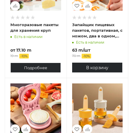
Многоразовые пакеты
Запайщик пищевых
для хранения круп
пакетов, портативная, с
ножом, два в одном,
Есть в наличии
магнитная
Есть в наличии
от
17.10 m
63
m
/шт
19 m
70
m
-
10
%
-
10
%
В корзину
Подробнее