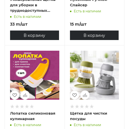
для уборки в
Слайсер
труднодоступных
Есть в наличии
местах 2 в 1
Есть в наличии
33
m
/шт
15
m
/шт
В корзину
В корзину
Лопатка силиконовая
Щетка для чистки
кулинарная
посуды
Есть в наличии
Есть в наличии