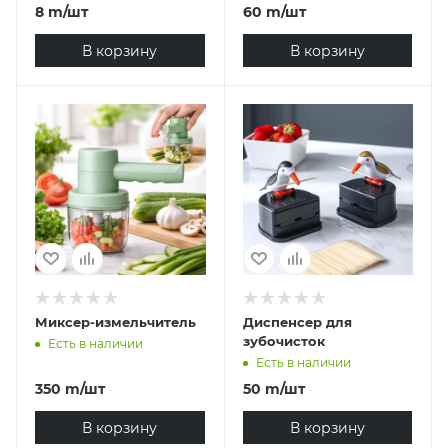
8
m
/шт
60
m
/шт
В корзину
В корзину
Миксер-измельчитель
Диспенсер для
зубочисток
Есть в наличии
Есть в наличии
350
m
/шт
50
m
/шт
В корзину
В корзину