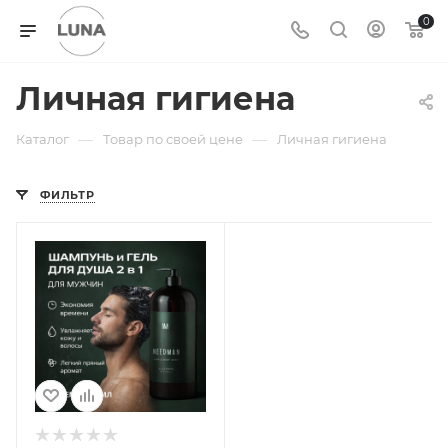
0
Личная гигиена
—
—
Каталог
Товар по своей цене
Личная гигиена
ФИЛЬТР