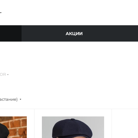
АКЦИИ
OR
астание)