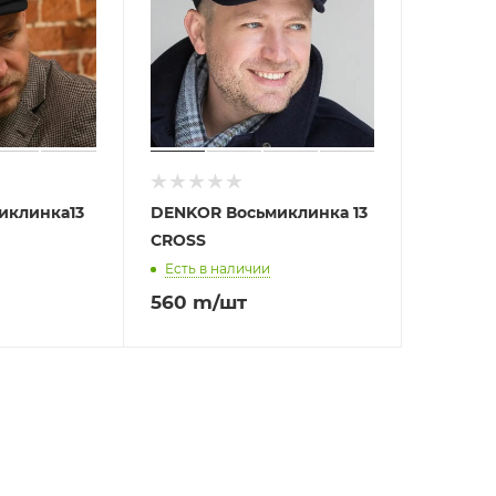
иклинка13
DENKOR Восьмиклинка 13
CROSS
Есть в наличии
560
m
/шт