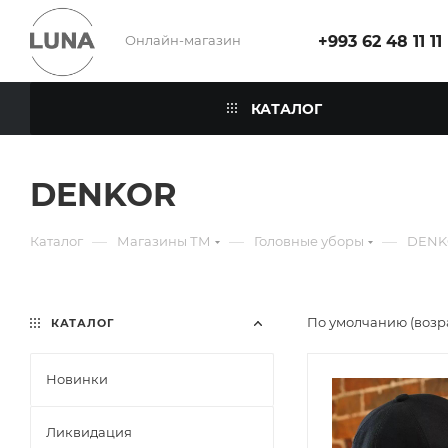
Онлайн-магазин
+993 62 48 11 11
КАТАЛОГ
DENKOR
—
—
—
Каталог
Магазины ТМ
Головные уборы
DENK
По умолчанию (возр
КАТАЛОГ
Новинки
Ликвидация