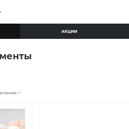
АКЦИИ
ументы
астание)