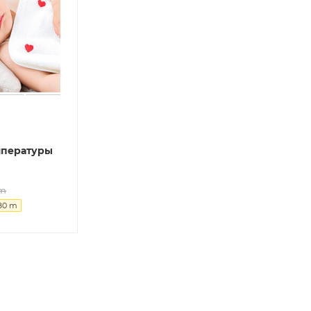
мпературы
m
80
m