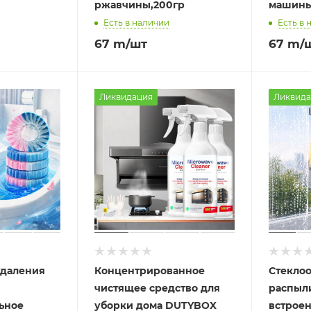
ржавчины,200гр
машины
Есть в наличии
Есть в 
67
m
/шт
67
m
/
Ликвидация
Ликвида
удаления
Концентрированное
Стеклоо
чистящее средство для
распыл
ьное
уборки дома DUTYBOX
встрое