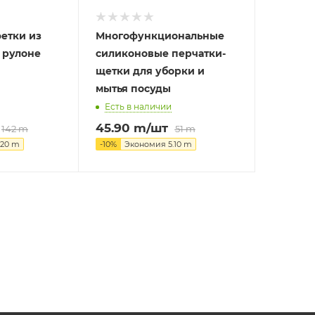
етки из
Многофункциональные
 рулоне
силиконовые перчатки-
щетки для уборки и
мытья посуды
Есть в наличии
45.90
m
/шт
142
m
51
m
.20
m
-
10
%
Экономия
5.10
m