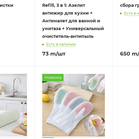
чистки
Refill, 3 в 1: Азелит
сбора г
антижир для кухни +
Есть в 
Антиналет для ванной и
унитаза + Универсальный
очиститель-антипыль
Есть в наличии
73
m
/шт
650
m
Новинка