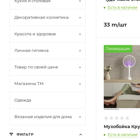
Кухня и столовая
Есть в наличии
Декоративная косметика
33
m
/шт
Красота и здоровье
Ликвидация
Личная гигиена
Товар по своей цене
Магазины ТМ
Одежда
Вязаные изделия для дома
Мухобойка Кру
ФИЛЬТР
Есть в наличии