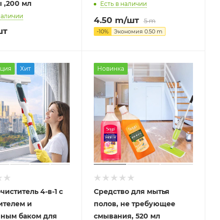
 ,200 мл
Есть в наличии
наличии
4.50
m
/шт
5
m
шт
-
10
%
Экономия
0.50
m
ция
Хит
Новинка
чиститель 4-в-1 с
Средство для мытья
ителем и
полов, не требующее
нным баком для
смывания, 520 мл