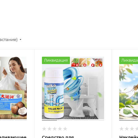
астание)
Ликвидация
Ликвида
беливающее
Средство для
Наклейк