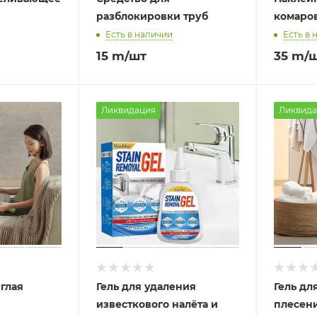
разблокировки труб
комаро
Есть в наличии
Есть в 
15
m
/шт
35
m
/
Ликвидация
Ликвида
глая
Гель для удаления
Гель дл
известкового налёта и
плесени