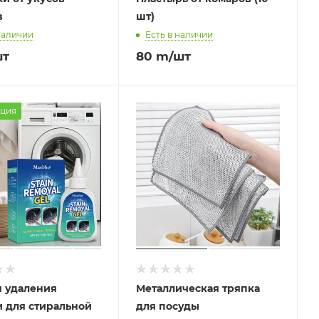
в
шт)
наличии
Есть в наличии
шт
80
m
/шт
ция
я удаления
Металлическая тряпка
 для стиральной
для посуды