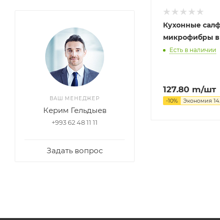
Кухонные салф
микрофибры в
Есть в наличии
127.80
m
/шт
ВАШ МЕНЕДЖЕР
-
10
%
Экономия
14
Керим Гельдыев
+993 62 48 11 11
Задать вопрос