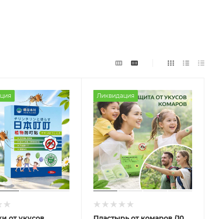
ция
Ликвидация
и от укусов
Пластырь от комаров (10