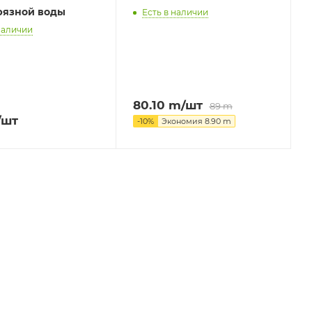
рязной воды
Есть в наличии
наличии
80.10
m
/шт
89
m
/шт
-
10
%
Экономия
8.90
m