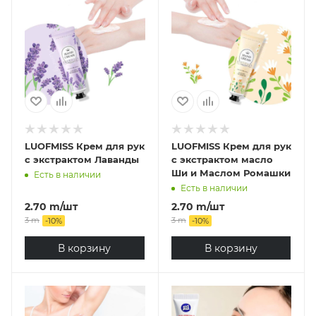
LUOFMISS Крем для рук
LUOFMISS Крем для рук
с экстрактом Лаванды
с экстрактом масло
Ши и Маслом Ромашки
Есть в наличии
Есть в наличии
2.70
m
/шт
2.70
m
/шт
3
m
3
m
-
10
%
-
10
%
В корзину
В корзину