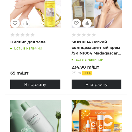
Пилинг для тела
SKIN1004 Легкий
солнцезащитный крем
Есть в наличии
/SKIN1004 Madagascar
Centella Air-Fit
Есть в наличии
Suncream Light SPF30
234.90
m
/шт
PA++++ ,50 мл
65
m
/шт
261
m
-
10
%
В корзину
В корзину