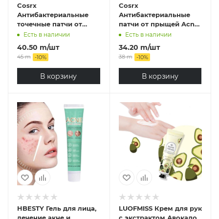
Cosrx
Cosrx
Антибактериальные
Антибактериальные
точечные патчи от
патчи от прыщей Acne
прыщей на лице CosRX
Pimple Master Patch
Есть в наличии
Есть в наличии
Clear Fit
40.50
m
/шт
34.20
m
/шт
45
m
38
m
-
10
%
-
10
%
В корзину
В корзину
HBESTY Гель для лица,
LUOFMISS Крем для рук
лечение акне и
с экстрактом Авокадо