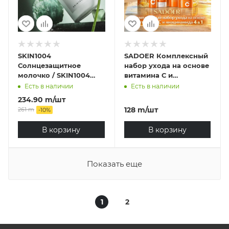
SKIN1004
SADOER Комплексный
Солнцезащитное
набор ухода на основе
молочко / SKIN1004
витамина С и
Madagascar Centella
ниацинамида 4 в 1
Есть в наличии
Есть в наличии
Tea-Trica Soothing Sun
234.90
m
/шт
Milk SPF 50+ Pa+++
128
m
/шт
261
m
-
10
%
(50ml)
В корзину
В корзину
Показать еще
1
2