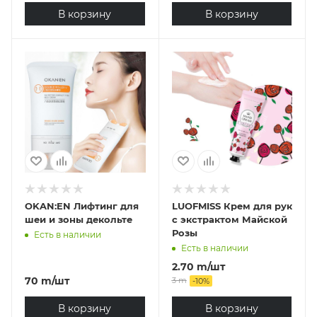
В корзину
В корзину
OKAN:EN Лифтинг для
LUOFMISS Крем для рук
шеи и зоны декольте
с экстрактом Майской
Розы
Есть в наличии
Есть в наличии
2.70
m
/шт
70
m
/шт
3
m
-
10
%
В корзину
В корзину