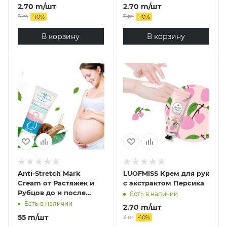
2.70
m
/шт
2.70
m
/шт
3
m
3
m
-
10
%
-
10
%
В корзину
В корзину
Anti-Stretch Mark
LUOFMISS Крем для рук
Cream от Растяжек и
с экстрактом Персика
Рубцов до и после
Есть в наличии
родов, 60 г
Есть в наличии
2.70
m
/шт
55
m
/шт
3
m
-
10
%