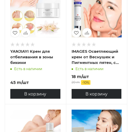
YANJIAYI Крем для
IMAGES Осветляющий
отбеливания в зоны
крем от Веснушек и
бикини
Пигментных пятен, с
Витаминами Е и С и
Есть в наличии
Есть в наличии
Гиалуроновой
18
m
/шт
кислотой
45
m
/шт
20
m
-
10
%
В корзину
В корзину