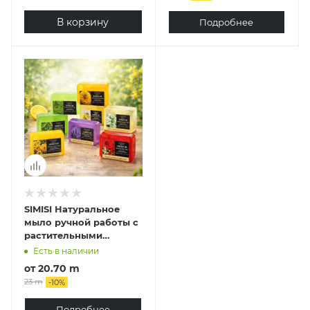
В корзину
Подробнее
SIMISI Натуральное
мыло ручной работы с
растительными
экстрактами и
Есть в наличии
эфирными маслами
от
20.70 m
23 m
-
10
%
Подробнее