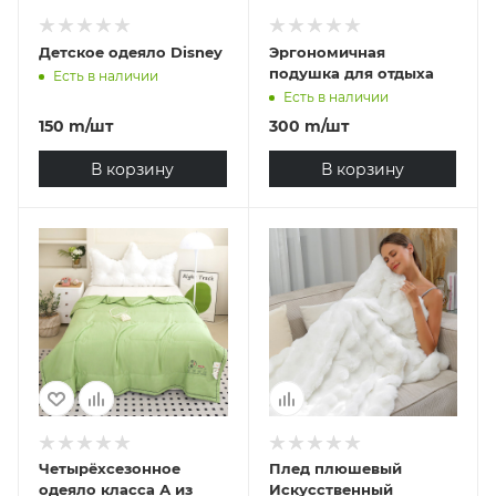
Детское одеяло Disney
Эргономичная
подушка для отдыха
Есть в наличии
Есть в наличии
150
m
/шт
300
m
/шт
В корзину
В корзину
Четырёхсезонное
Плед плюшевый
одеяло класса А из
Искусственный