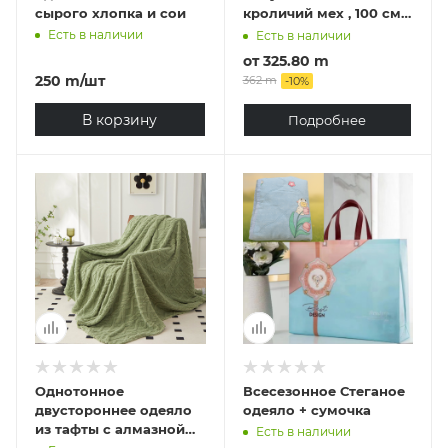
сырого хлопка и сои
кроличий мех , 100 см х
160 см
Есть в наличии
Есть в наличии
от
325.80 m
250
m
/шт
362 m
-
10
%
В корзину
Подробнее
Однотонное
Всесезонное Стеганое
двустороннее одеяло
одеяло + сумочка
из тафты с алмазной
Есть в наличии
огранкой