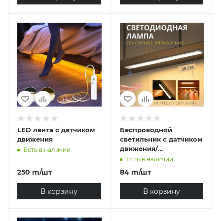
LED лента с датчиком
Беспроводной
движения
светильник с датчиком
движения/
Есть в наличии
освещённости Yeelight
Есть в наличии
Motion Sensor Closet
250
m
/шт
84
m
/шт
Light A60 Silver
В корзину
В корзину