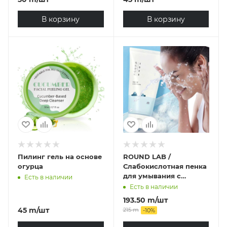
В корзину
В корзину
Пилинг гель на основе
ROUND LAB /
огурца
Слабокислотная пенка
для умывания с
Есть в наличии
морской водой Round
Есть в наличии
Lab1025 Dokdo
193.50
m
/шт
Cleanser, 150 мл
45
m
/шт
215
m
-
10
%