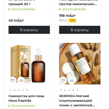
прыщей 20 г
против мимических
морщин, The Ordinary
Есть в наличии
Есть в наличии
Argireline Solution 10%
198
m
/шт
45
m
/шт
220
m
-
10
%
В корзину
В корзину
Сыворотка для лица
SKIN1004 Мягкий
Hexa Peptide
отшелушивающий
тоник с центеллой
Есть в наличии