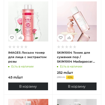
IMAGES Лосьон тонер
SKIN1004 Тоник для
для лица c экстрактом
сужения пор /
розы
SKIN1004 Madagascar
Centella Poremizing
Есть в наличии
Есть в наличии
Clear Toner ,210 мл
252
m
/шт
45
m
/шт
280
m
-
10
%
В корзину
В корзину