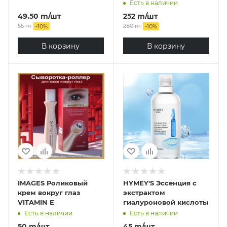
/SKIN1004 Madagascar
Есть в наличии
Centella Toning Toner,
49.50
m
/шт
252
m
/шт
210 мл
55
m
280
m
-
10
%
-
10
%
В корзину
В корзину
IMAGES Роликовый
HYMEY'S Эссенция с
крем вокруг глаз
экстрактом
VITAMIN E
гиалуроновой кислоты
Есть в наличии
Есть в наличии
50
m
/шт
45
m
/шт