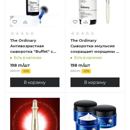
The Ordinary
The Ordinary
Антивозрастная
Сыворотка-эмульсия
сыворотка "Buffet" с
сокращает морщины и
пептидами меди 1%
улучшает качество
Есть в наличии
Есть в наличии
,The Ordinary "Buffet" +
кожи The Ordinary
198
m
/шт
198
m
/шт
Copper Peptides 1%
Granactive Retinoid 2%
220
m
220
m
-
10
%
-
10
%
,30мл
Emulsion,30мл
В корзину
В корзину