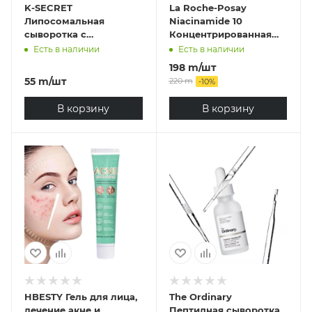
K-SECRET
La Roche-Posay
Липосомальная
Niacinamide 10
сыворотка с
Концентрированная
ретиналем 2% и
сыворотка для борьбы
Есть в наличии
Есть в наличии
черным женьшенем
против всех видов
198
m
/шт
для кожи вокруг глаз
пигментации,30мл
55
m
/шт
220
m
-
10
%
Seoul 1988 Serum:
Retinal Liposome 2% +
В корзину
В корзину
Black Ginseng,30 мг
HBESTY Гель для лица,
The Ordinary
лечение акне и
Пептидная сыворотка