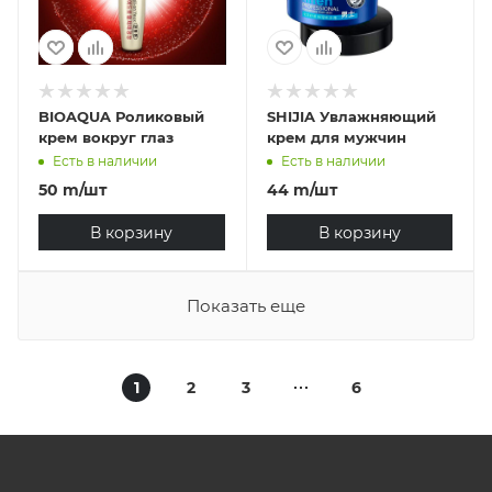
BIOAQUA Роликовый
SHIJIA Увлажняющий
крем вокруг глаз
крем для мужчин
Есть в наличии
Есть в наличии
50
m
/шт
44
m
/шт
В корзину
В корзину
Показать еще
1
2
3
6