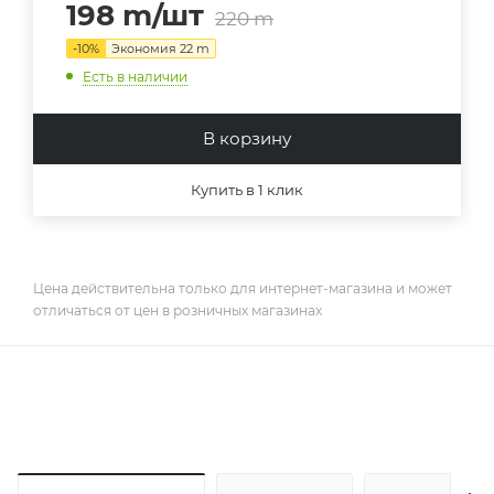
198
m
/шт
220
m
-
10
%
Экономия
22
m
Есть в наличии
В корзину
Купить в 1 клик
Цена действительна только для интернет-магазина и может
отличаться от цен в розничных магазинах