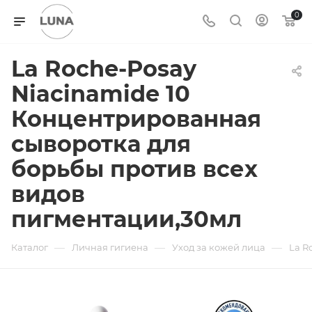
0
La Roche-Posay
Niacinamide 10
Концентрированная
сыворотка для
борьбы против всех
видов
пигментации,30мл
—
—
—
Каталог
Личная гигиена
Уход за кожей лица
La R