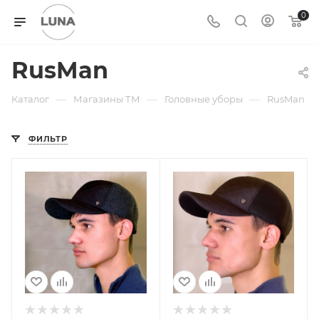
0
RusMan
—
—
—
Каталог
Магазины ТМ
Головные уборы
RusMan
ФИЛЬТР