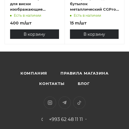
для виски
бутылок
изображающие
металлический CGPro,
Бигфута
нержавеющая сталь /
Есть в наличии
Есть в наличии
резина
400
m
/шт
15
m
/шт
В корзину
В корзину
КОМПАНИЯ
ПРАВИЛА МАГАЗИНА
КОНТАКТЫ
БЛОГ
+993 62 48 11 11