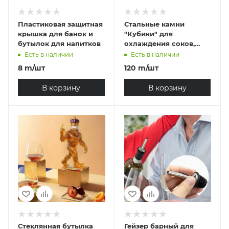
Пластиковая защитная
Стальные камни
крышка для банок и
"Кубики" для
бутылок для напитков
охлаждения соков,
подарочный набор 8
Есть в наличии
Есть в наличии
шт
8
m
/шт
120
m
/шт
В корзину
В корзину
Стеклянная бутылка
Гейзер барный для