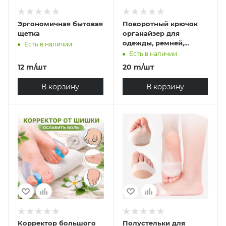
Эргономичная бытовая
Поворотный крючок
щетка
органайзер для
одежды, ремней,
Есть в наличии
сумок, платков,
Есть в наличии
шарфов (цвет белый)
12
m
/шт
20
m
/шт
В корзину
В корзину
Корректор большого
Полустельки для