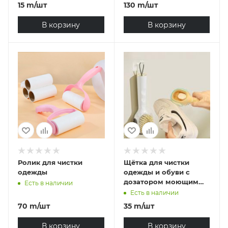
15
m
/шт
130
m
/шт
В корзину
В корзину
Ролик для чистки
Щётка для чистки
одежды
одежды и обуви с
дозатором моющим
Есть в наличии
средством
Есть в наличии
70
m
/шт
35
m
/шт
В корзину
В корзину