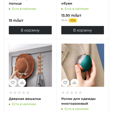
пальца
обуви
Есть в наличии
Есть в наличии
13.50
m
/шт
15
m
/шт
15
m
-
10
%
В корзину
В корзину
Дверная вешалка
Ролик для одежды
многоразовый
Есть в наличии
Есть в наличии