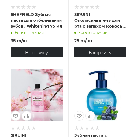
SHEFFIELD Зубная
SIRUINI
паста для отбеливания
Oполаскиватель для
зубов , Whitening 75 мл
рта с запахом Кокоса и
лимона #2119
Есть в наличии
Есть в наличии
35
m
/шт
25
m
/шт
В корзину
В корзину
SIRUINI
Зубная паста с