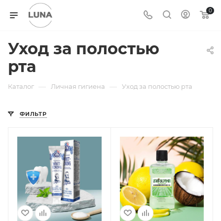
0
Уход за полостью
рта
—
—
Каталог
Личная гигиена
Уход за полостью рта
ФИЛЬТР