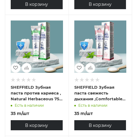
В корзину
В корзину
SHEFFIELD Зубная
SHEFFIELD Зубная
паста против кариеса ,
паста свежесть
Natural Herbaceous 75
дыхания ,Comfortable
мл
75 мл
Есть в наличии
Есть в наличии
35
m
/шт
35
m
/шт
В корзину
В корзину