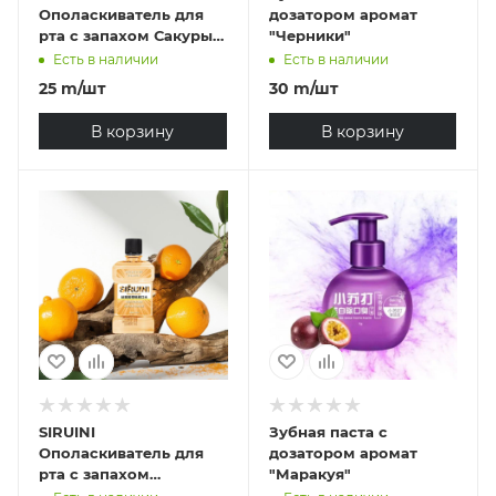
Oполаскиватель для
дозатором аромат
рта с запахом Сакуры
"Черники"
#2089
Есть в наличии
Есть в наличии
25
m
/шт
30
m
/шт
В корзину
В корзину
SIRUINI
Зубная паста с
Oполаскиватель для
дозатором аромат
рта с запахом
"Маракуя"
Апельсина #1983