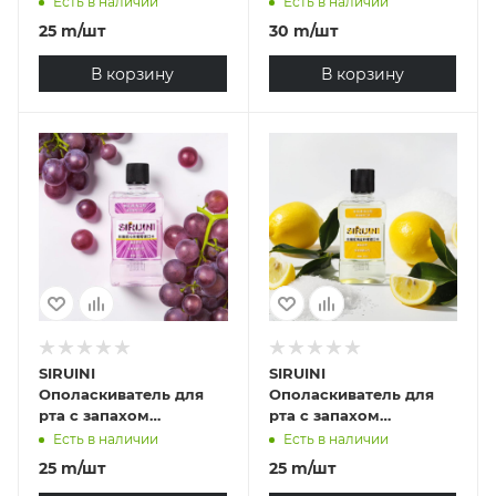
Есть в наличии
Есть в наличии
25
m
/шт
30
m
/шт
В корзину
В корзину
SIRUINI
SIRUINI
Oполаскиватель для
Oполаскиватель для
рта с запахом
рта с запахом
Винограда #2072
Лимонa+морская соль
Есть в наличии
Есть в наличии
#2096
25
m
/шт
25
m
/шт