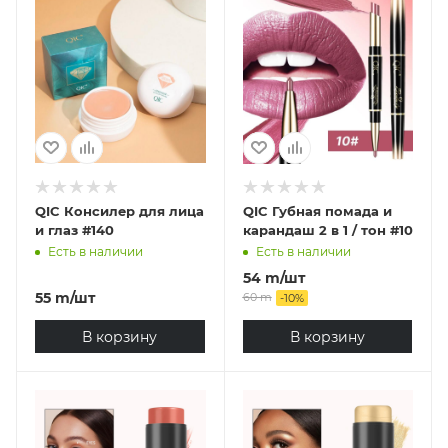
QIC Консилер для лица
QIC Губная помада и
и глаз #140
карандаш 2 в 1 / тон #10
Есть в наличии
Есть в наличии
54
m
/шт
55
m
/шт
60
m
-
10
%
В корзину
В корзину