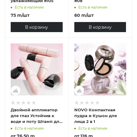
увлажняющий #105
#08
Есть в наличии
Есть в наличии
75
m
/шт
60
m
/шт
В корзину
В корзину
Двойной аппликатор
NOVO Компактная
для глаз Устойчив к
пудра и Кушон для
воде и поту Штамп для
лица 2 в 1
идеальных стрелок
Есть в наличии
Есть в наличии
Для начинающих
от
76.50 m
от
126 m