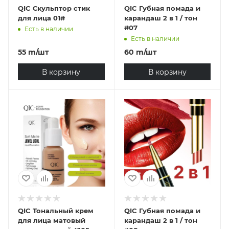
QIC Скульптор стик
QIC Губная помада и
для лица 01#
карандаш 2 в 1 / тон
#07
Есть в наличии
Есть в наличии
55
m
/шт
60
m
/шт
В корзину
В корзину
QIC Тональный крем
QIC Губная помада и
для лица матовый
карандаш 2 в 1 / тон