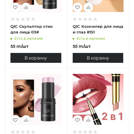
QIC Скульптор стик
QIC Консилер для лица
для лица 03#
и глаз #151
Есть в наличии
Есть в наличии
55
m
/шт
55
m
/шт
В корзину
В корзину