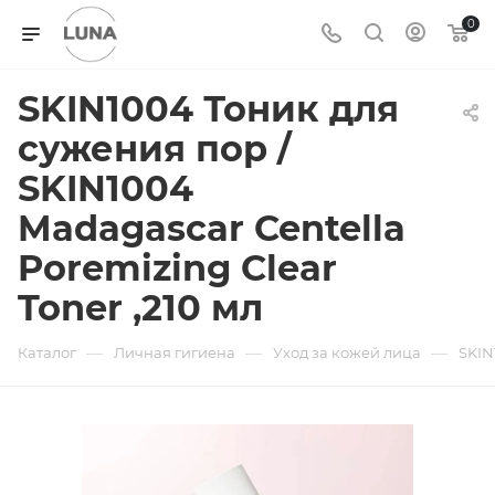
0
SKIN1004 Тоник для
сужения пор /
SKIN1004
Madagascar Centella
Poremizing Clear
Toner ,210 мл
—
—
—
Каталог
Личная гигиена
Уход за кожей лица
SKIN