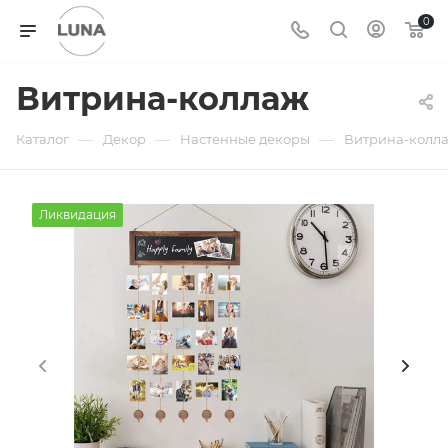
0
Витрина-коллаж
—
—
—
Каталог
Декор
Настенные декоры
Витрина-колл
Ликвидация