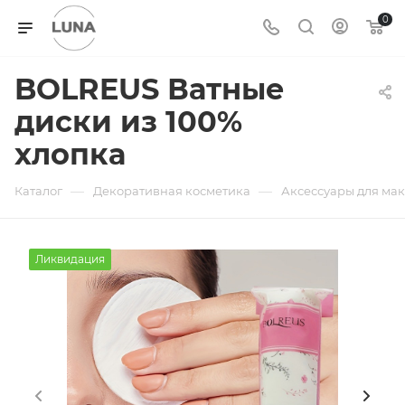
0
BOLREUS Ватные
диски из 100%
хлопка
—
—
Каталог
Декоративная косметика
Аксессуары для ма
Ликвидация