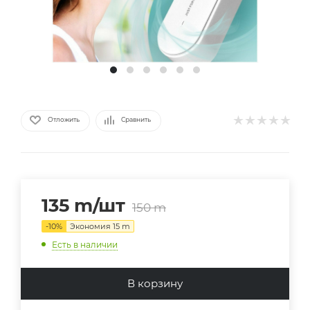
Отложить
Сравнить
135
m
/шт
150
m
-
10
%
Экономия
15
m
Есть в наличии
В корзину