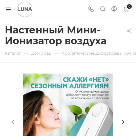
0
Настенный Мини-
Ионизатор воздуха
—
—
Каталог
Дом и сад
Ароматические диффузоры и иони