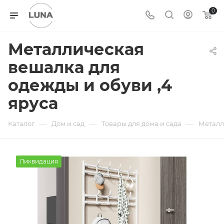
0
Металлическая
вешалка для
одежды и обуви ,4
яруса
—
—
—
Каталог
Дом и сад
Товары для дома и сада
Металл
Ликвидация