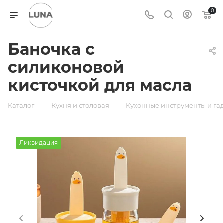
0
Баночка с
силиконовой
кисточкой для масла
—
—
Каталог
Кухня и столовая
Кухонные инструменты и га
Ликвидация