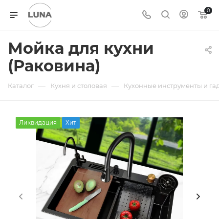
0
Мойка для кухни
(Раковина)
—
—
Каталог
Кухня и столовая
Кухонные инструменты и га
Ликвидация
Хит