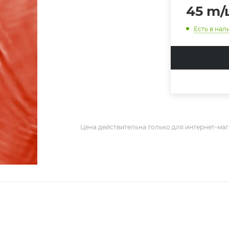
45
m
/
Есть в нал
Цена действительна только для интернет-маг