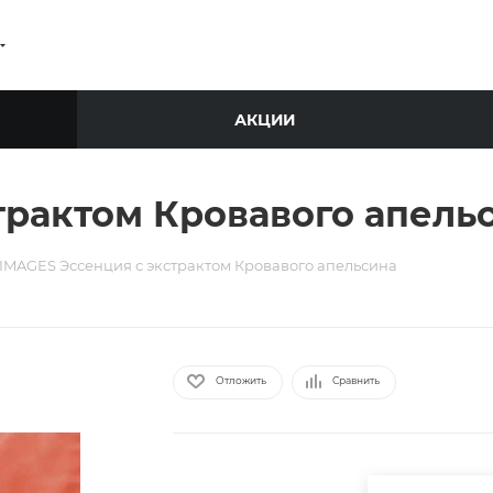
АКЦИИ
трактом Кровавого апель
IMAGES Эссенция с экстрактом Кровавого апельсина
Отложить
Сравнить