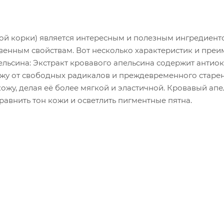
ой корки) является интересным и полезным ингредиент
венным свойствам. Вот несколько характеристик и преи
ельсина: Экстракт кровавого апельсина содержит антио
ожу от свободных радикалов и преждевременного старен
ожу, делая её более мягкой и эластичной. Кровавый ап
авнить тон кожи и осветлить пигментные пятна.