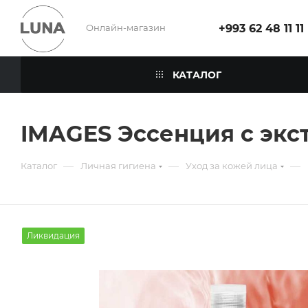
Онлайн-магазин
+993 62 48 11 11
КАТАЛОГ
IMAGES Эссенция с экс
—
—
—
Каталог
Личная гигиена
Уход за кожей лица
Ликвидация