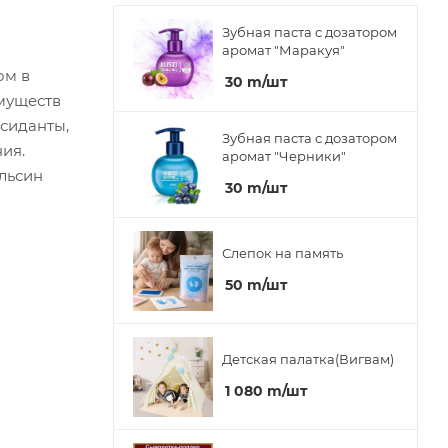
Зубная паста с дозатором
аромат "Маракуя"
ом в
30
m
/шт
муществ
ксиданты,
Зубная паста с дозатором
ия.
аромат "Черники"
ельсин
30
m
/шт
Слепок на память
50
m
/шт
Детская палатка(Вигвам)
1 080
m
/шт