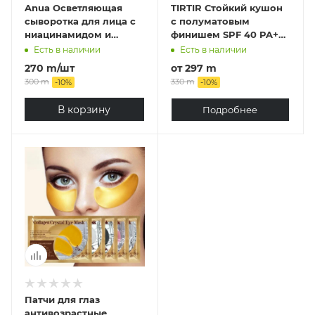
Anua Осветляющая
TIRTIR Стойкий кушон
сыворотка для лица с
с полуматовым
ниацинамидом и
финишем SPF 40 PA++/
транексамовой
4.5g /TIRTIR Mask Fit
Есть в наличии
Есть в наличии
кислотой 30 мл / Anua
Red Cushion SPF 40
270
m
/шт
от
297 m
Niacinamide 10% + TXA
PA++/ 4.5g
300
m
330 m
-
10
%
-
10
%
4% Serum 30 ml
В корзину
Подробнее
Патчи для глаз
антивозрастные