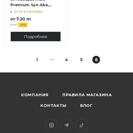
Premium Syn-Ake,
Корея 1 шт
Есть в наличии
от
7.20 m
8 m
-
10
%
Подробнее
1
4
5
6
КОМПАНИЯ
ПРАВИЛА МАГАЗИНА
КОНТАКТЫ
БЛОГ