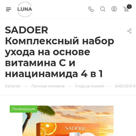
0
SADOER
Комплексный набор
ухода на основе
витамина С и
ниацинамида 4 в 1
—
—
—
Каталог
Личная гигиена
Уход за кожей
SADOER Ко
Ликвидация