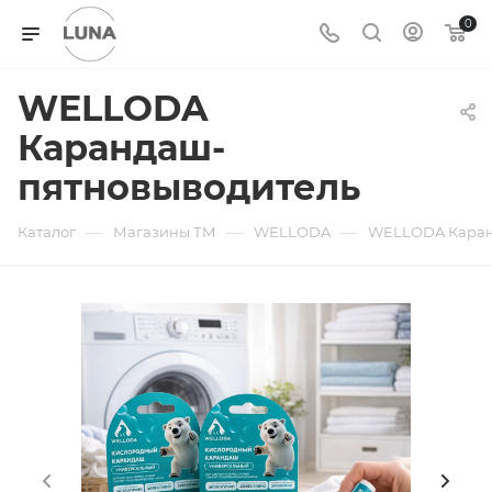
0
WELLODA
Карандаш-
пятновыводитель
—
—
—
Каталог
Магазины ТМ
WELLODA
WELLODA Каран